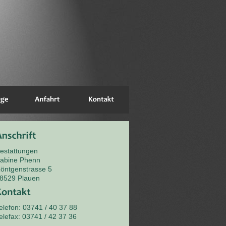
estattungen
abine Phenn
öntgenstrasse 5
8529 Plauen
elefon: 03741 / 40 37 88
elefax: 03741 / 42 37 36