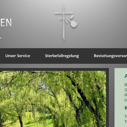
B
S
R
0
T
T